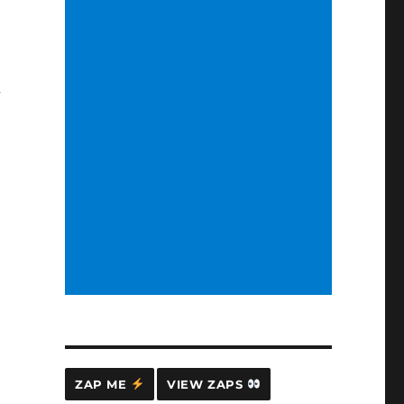
し
ZAP ME
VIEW ZAPS