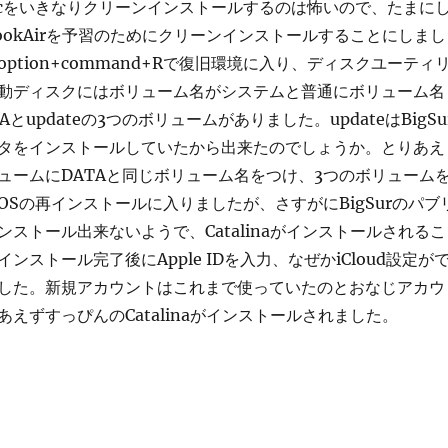
cをいきなりクリーンインストールするのは怖いので、たまに
ookAirを予習のためにクリーンインストールすることにしまし
ption+command+Rで復旧環境に入り、ディスクユーティ
動ディスクにはボリューム名がシステムと普通にボリューム名
とupdateの3つのボリュームがありました。updateはBigSu
タをインストールしていたから出来たのでしょうか。とりあえ
ュームにDATAと同じボリューム名をつけ、3つのボリューム
OSの再インストールに入りましたが、さすがにBigSurのパブ
ストール出来ないようで、Catalinaがインストールされるこ
ンストール完了後にApple IDを入力、なぜかiCloud設定が
した。新規アカウントはこれまで使っていたのとおなじアカウ
えずすっぴんのCatalinaがインストールされました。