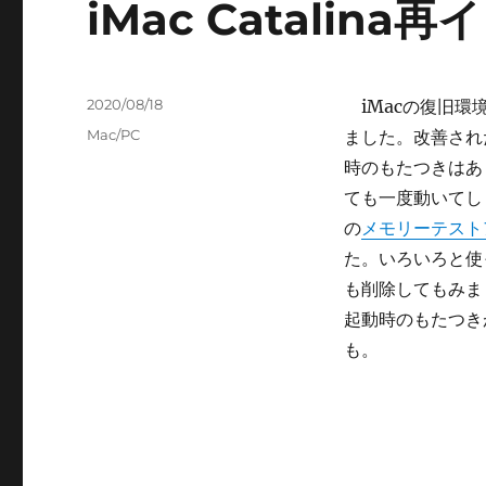
iMac Catalin
投
2020/08/18
iMacの復旧環境か
稿
カ
Mac/PC
ました。改善され
日:
テ
時のもたつきはあ
ゴ
ても一度動いてし
リ
ー
の
メモリーテストア
た。いろいろと使
も削除してもみま
起動時のもたつき
も。