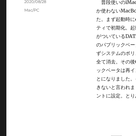
投
2020/08/28
普段使いのiMa
稿
カ
Mac/PC
か使わないMacB
日:
テ
た。まず起動時にo
ゴ
ティで初期化。起
リ
ー
がついているDATA
のパブリックベー
ずシステムのボリ
全て消去。その後
ックベータは再イン
とになりました。イ
きないと言われま
ントに設定。とりあ