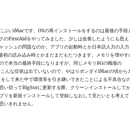
ぶいiMacです。OSの再インストールをするのは最後の手段
のFirstAidをやってみました。少しは改善したようにも思え
ャッシュの問題なのか、アプリの起動時とか日本語入力の入力
riの最初の読み込み時とかまだまだもたつきます。メモリを増やす
ので本当の最終手段になりますが、同じメモリ8Gの職場の
oではこんな症状は出ていないので、やはりボンダイiMacの頃から
替えをして来た中で環境等を引き継いできたことによる不具合な
思い切ってBigSurに更新する際、クリーンインストールして
プリを新規インストールして登録しなおして見たいとも考えて
思いきれません。