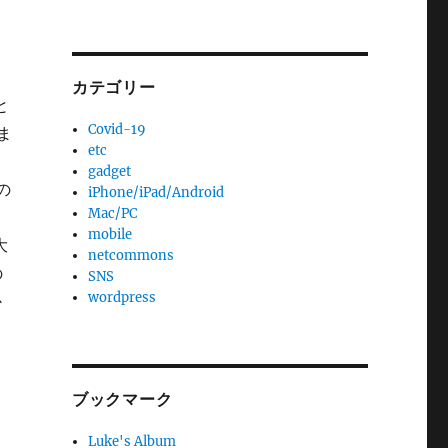
カテゴリー
と
Covid-19
ま
etc
gadget
の
iPhone/iPad/Android
Mac/PC
mobile
大
netcommons
の
SNS
wordpress
か
ブックマーク
Luke's Album