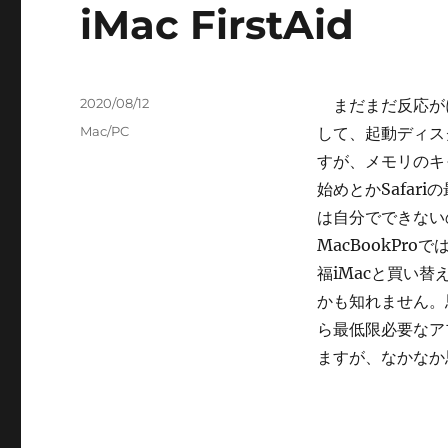
iMac FirstAid
投
2020/08/12
まだまだ反応がに
稿
カ
Mac/PC
して、起動ディスク
日:
テ
すが、メモリのキ
ゴ
始めとかSafa
リ
ー
は自分でできない
MacBookPr
福iMacと買い
かも知れません。
ら最低限必要なア
ますが、なかなか