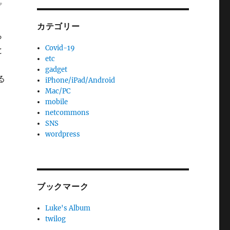
プ
カテゴリー
ら
Covid-19
と
etc
と
gadget
る
iPhone/iPad/Android
Mac/PC
mobile
netcommons
SNS
wordpress
ブックマーク
Luke's Album
twilog