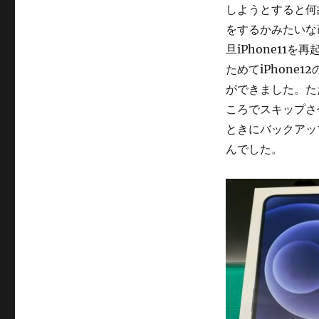
ー
しようとすると何故
をするかみたいな
旦iPhone11
ためてiPhon
ができました。ただ
ころでスキップさせて
ときにバックアッ
んでした。