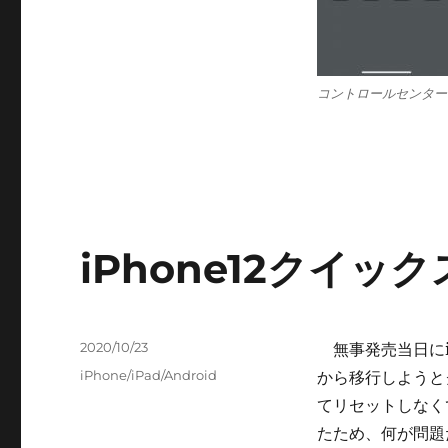
コントロールセンター
iPhone12クイッ
投
2020/10/23
無事発売当日にiPh
稿
カ
iPhone/iPad/Android
から移行しようと
日:
テ
てリセットしなく
ゴ
たため、何が問題だ
リ