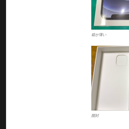
箱が薄い
開封