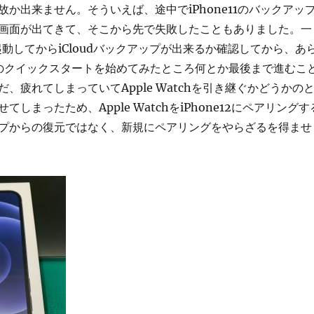
か出来ません。そういえば、途中でiPhone11のバックアッ
画面が出てきて、そこから先で失敗したこともありました。一
を再起動してからiCloudバックアップが出来るか確認してから、あ
e12のクイックスタートを始めてみたところ何とか最後まで進むこ
、疲れてしまっていてApple Watchを引き継ぐかどうかの
しまったため、Apple WatchをiPhone12にペアリングす
プからの復元ではなく、新規にペアリングをやらざるを得ませ