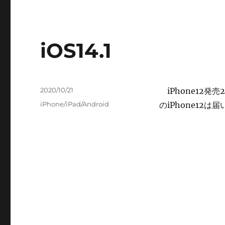
iOS14.1
投
2020/10/21
iPhone12発
稿
カ
iPhone/iPad/Android
のiPhone12
日:
テ
ゴ
リ
ー