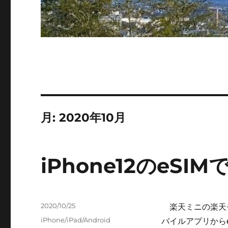
月:
2020年10月
iPhone12のeS
投
2020/10/25
楽天ミニの楽天モ
稿
カ
iPhone/iPad/Android
バイルアプリから
日: