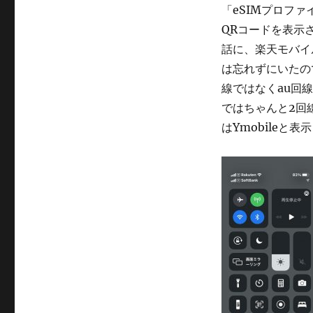
テ
「eSIMプロフ
ゴ
QRコードを表示さ
リ
ー
話に、楽天モバイ
は忘れずにいたの
線ではなくau回
ではちゃんと2回線
はYmobileと