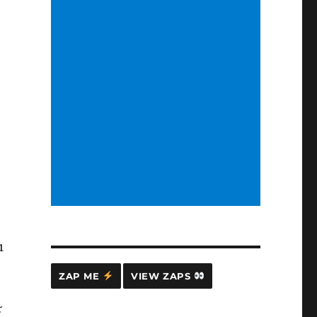
1
ZAP ME
VIEW ZAPS
を