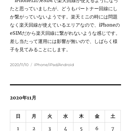
iPhone12のeSIMで楽天回線が使えるようになっ
たと思っていましたが、どうもパートナー回線にし
か繋がっていないようです。楽天ミニの時には問題
なく楽天回線が使えているエリアなので、iPhoneの
eSIMだから楽天回線に繋がれないような感じです。
差し当たって運用には影響が無いので、しばらく様
子を見てみることにします。
投
カ
2020/11/10
iPhone/iPad/Android
稿
テ
日:
ゴ
リ
ー
2020年11月
日
月
火
水
木
金
土
1
2
3
4
5
6
7