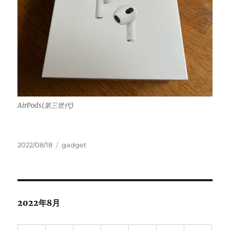
AirPods(第三世代)
投
カ
2022/08/18
gadget
稿
テ
日:
ゴ
リ
ー
2022年8月