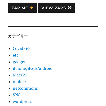
ZAP ME
VIEW ZAPS
カテゴリー
Covid-19
etc
gadget
iPhone/iPad/Android
Mac/PC
mobile
netcommons
SNS
wordpress