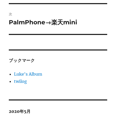
ナ
投
ビ
稿:
次
ゲ
PalmPhone→楽天mini
次
の
ー
投
シ
稿:
ョ
ブックマーク
ン
Luke's Album
twilog
2020年5月