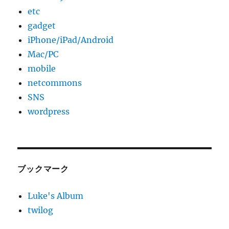
etc
gadget
iPhone/iPad/Android
Mac/PC
mobile
netcommons
SNS
wordpress
ブックマーク
Luke's Album
twilog