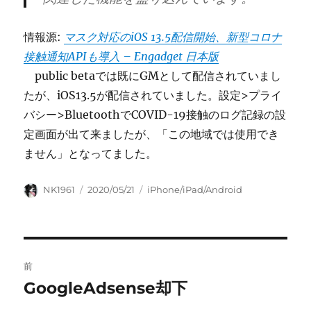
情報源:
マスク対応のiOS 13.5配信開始、新型コロナ
接触通知APIも導入 – Engadget 日本版
public betaでは既にGMとして配信されていまし
たが、iOS13.5が配信されていました。設定>プライ
バシー>BluetoothでCOVID-19接触のログ記録の設
定画面が出て来ましたが、「この地域では使用でき
ません」となってました。
投
投
カ
NK1961
2020/05/21
iPhone/iPad/Android
稿
稿
テ
者
日:
ゴ
リ
ー
投
前
稿
GoogleAdsense却下
前
の